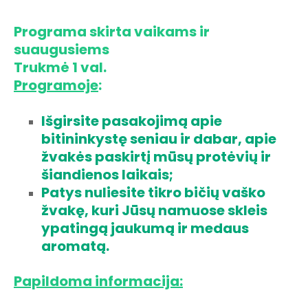
Programa skirta vaikams ir
suaugusiems
Trukmė 1 val.
Programoje
:
Išgirsite pasakojimą apie
bitininkystę seniau ir dabar, apie
žvakės paskirtį mūsų protėvių ir
šiandienos laikais;
Patys nuliesite tikro bičių vaško
žvakę, kuri Jūsų namuose skleis
ypatingą jaukumą ir medaus
aromatą.
Papildoma informacija: