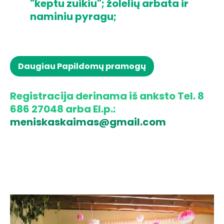
"keptu zuikiu"; žolelių arbata ir
naminiu pyragu;
Daugiau Papildomų pramogų
Registracija derinama iš anksto Tel. 8
686 27048 arba El.p.:
meniskaskaimas@gmail.com