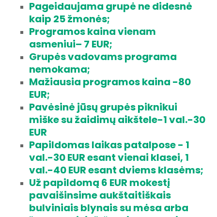
Pageidaujama grupė ne didesnė
kaip 25 žmonės;
Programos kaina vienam
asmeniui– 7 EUR;
Grupės vadovams programa
nemokama;
Mažiausia programos kaina -80
EUR;
Pavėsinė jūsų grupės piknikui
miške su žaidimų aikštele-1 val.-30
EUR
Papildomas laikas patalpose - 1
val.-30 EUR esant vienai klasei, 1
val.-40 EUR esant dviems klasėms;
Už papildomą 6 EUR mokestį
pavaišinsime aukštaitiškais
bulviniais blynais su mėsa arba