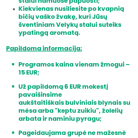
stalui namuose papuošti;
Kiekvienas nusiliesite po kvapnią
bičių vaško žvakę, kuri Jūsų
šventiniam Velykų stalui suteiks
ypatingą aromatą.
Papildoma informacija:
Programos kaina vienam žmogui –
15 EUR;
Už papildomą 6 EUR mokestį
pavaišinsime
aukštaitiškais bulviniais blynais su
mėsa arba "keptu zuikiu", žolelių
arbata ir naminiu pyragu;
Pageidaujama grupė ne mažesnė