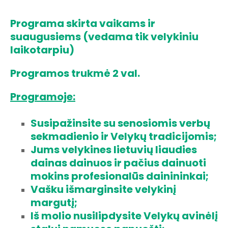
Programa skirta vaikams ir
suaugusiems (vedama tik velykiniu
laikotarpiu)
Programos trukmė 2 val.
Programoje:
Susipažinsite su senosiomis verbų
sekmadienio ir Velykų tradicijomis;
Jums velykines lietuvių liaudies
dainas dainuos ir pačius dainuoti
mokins profesionalūs dainininkai;
Vašku išmarginsite velykinį
margutį;
Iš molio nusilipdysite Velykų avinėlį