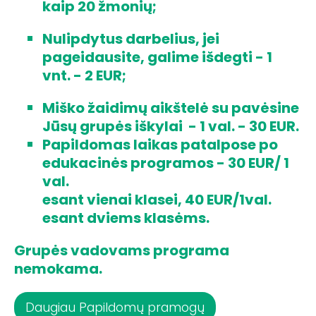
kaip 20 žmonių;
Nulipdytus darbelius, jei
pageidausite, galime išdegti - 1
vnt. - 2 EUR;
Miško žaidimų aikštelė su pavėsine
Jūsų grupės iškylai - 1 val. - 30 EUR.
Papildomas laikas patalpose po
edukacinės programos - 30 EUR/ 1
val.
esant vienai klasei, 40 EUR/1val.
esant dviems klasėms.
Grupės vadovams programa
nemokama.
Daugiau Papildomų pramogų